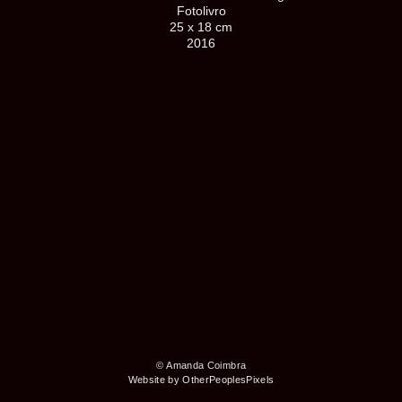
Fotolivro
25 x 18 cm
2016
© Amanda Coimbra
Website by OtherPeoplesPixels